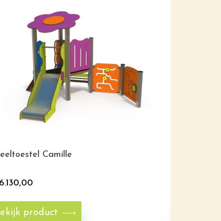
eeltoestel Camille
Speeltoes
6.130,00
€
6.835,0
ekijk product
Bekijk p