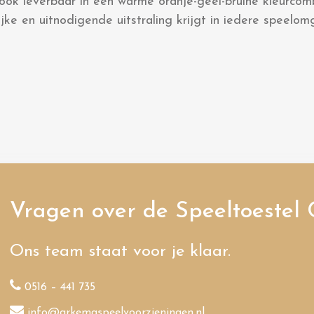
 ook leverbaar in een warme oranje-geel-bruine kleurcom
ijke en uitnodigende uitstraling krijgt in iedere speelom
Vragen over de Speeltoestel 
Ons team staat voor je klaar.
0516 – 441 735
info@arkemaspeelvoorzieningen.nl