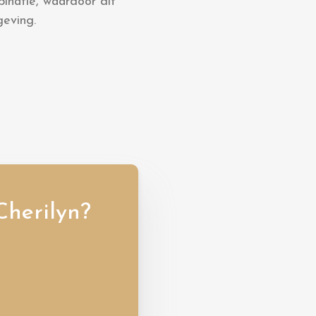
binatie, waardoor dit
geving.
Cherilyn?