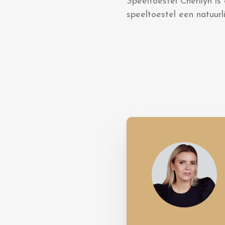
Speeltoestel Cherilyn is
speeltoestel een natuurl