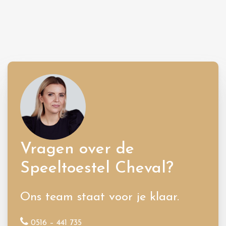
Vragen over de
Speeltoestel Cheval?
Ons team staat voor je klaar.
0516 – 441 735