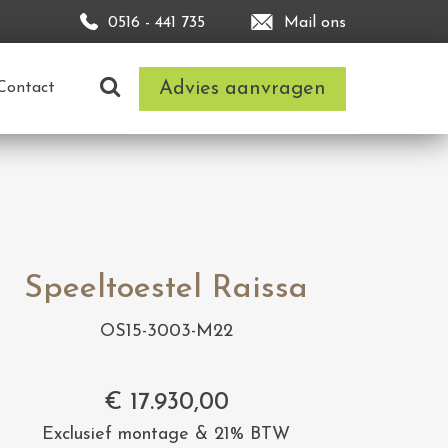
0516 - 441 735
Mail ons
Advies aanvragen
Contact
Speeltoestel Raissa
OS15-3003-M22
€
17.930,00
Exclusief montage & 21% BTW