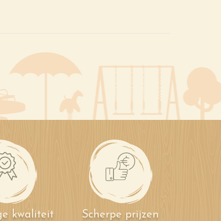
e kwaliteit
Scherpe prijzen