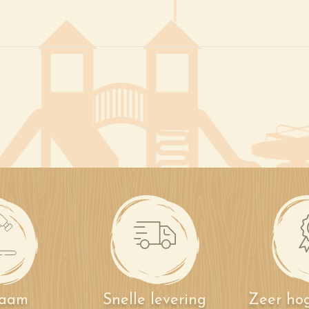
zaam
Snelle levering
Zeer hog