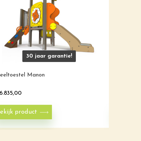
30 jaar garantie!
eeltoestel Manon
Glijbaanhu
6.835,00
€
6.570,0
ekijk product
Bekijk p