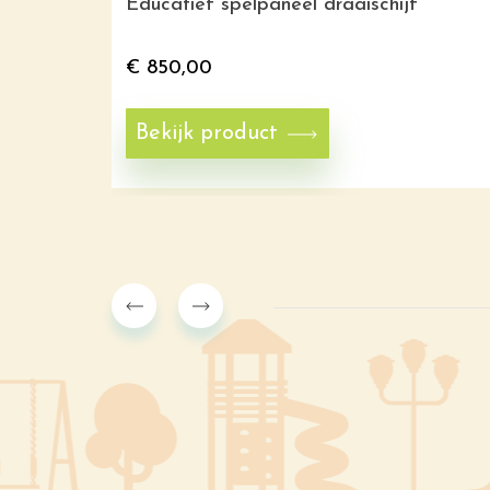
Educatief spelpaneel draaischijf
€
850,00
Bekijk product