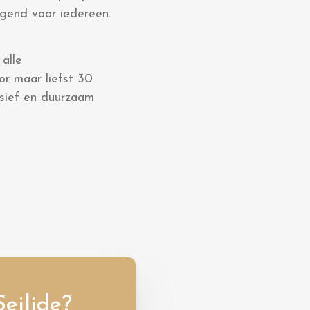
digend voor iedereen.
alle
r maar liefst 30
lusief en duurzaam
eilide?