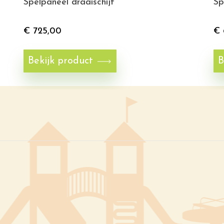
Spelpaneel draaischijf
Sp
€
725,00
€
Bekijk product
B