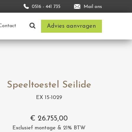
0516 - 441 735
Mail ons
Advies aanvragen
Contact
Speeltoestel Seilide
EX 15-1029
€
26.755,00
Exclusief montage & 21% BTW