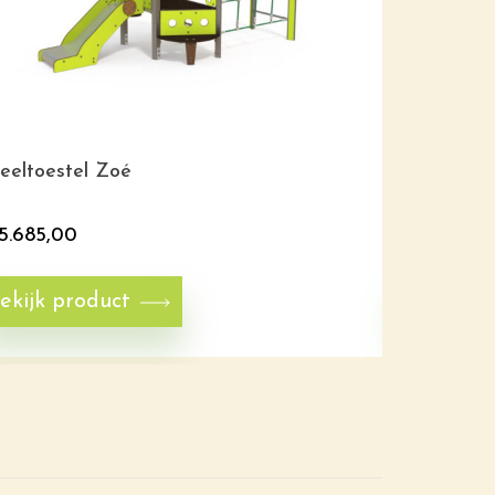
eeltoestel Zoé
Speeltoest
5.685,00
€
6.950,0
ekijk product
Bekijk p