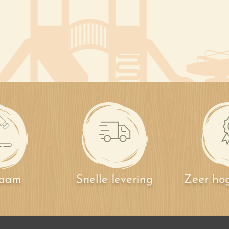
zaam
Snelle levering
Zeer hog