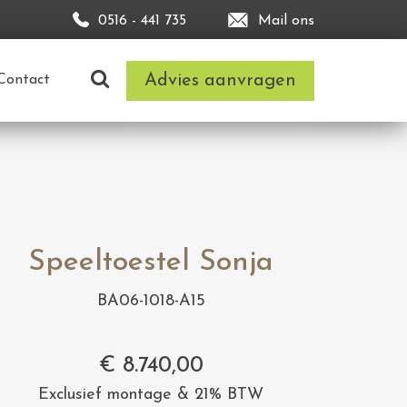
0516 - 441 735
Mail ons
Advies aanvragen
Contact
Speeltoestel Sonja
BA06-1018-A15
€
8.740,00
Exclusief montage & 21% BTW