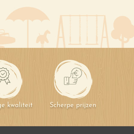
e kwaliteit
Scherpe prijzen