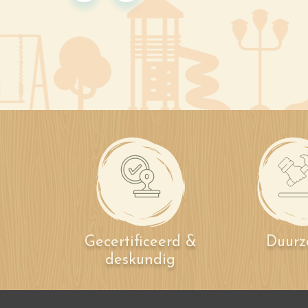
Gecertificeerd &
Duur
deskundig