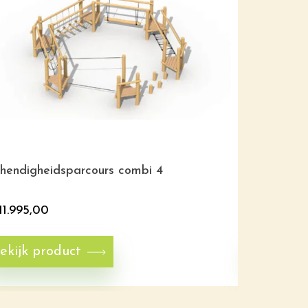
hendigheidsparcours combi 4
Zitbank me
11.995,00
€
795,00
ekijk product
Bekijk p