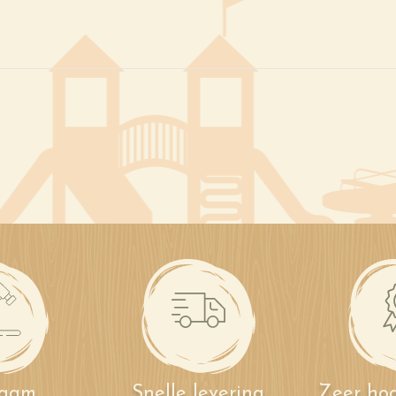
zaam
Snelle levering
Zeer hog