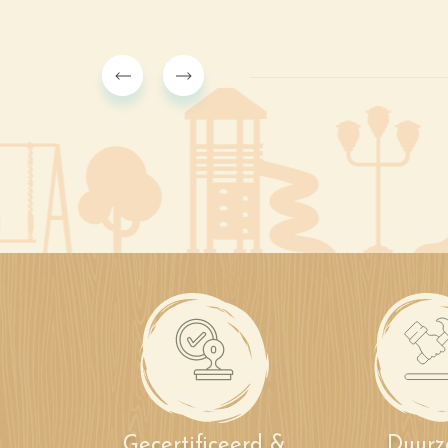
Gecertificeerd &
Duur