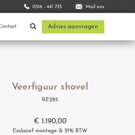
0516 - 441 735
Mail ons
Advies aanvragen
Contact
Veerfiguur shovel
RE285
€
1.190,00
Exclusief montage & 21% BTW