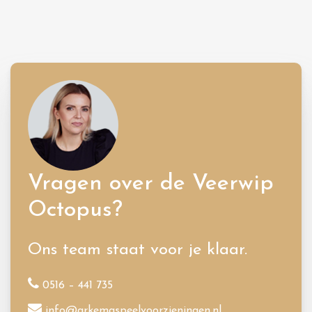
Vragen over de Veerwip
Octopus?
Ons team staat voor je klaar.
0516 – 441 735
info@arkemaspeelvoorzieningen.nl