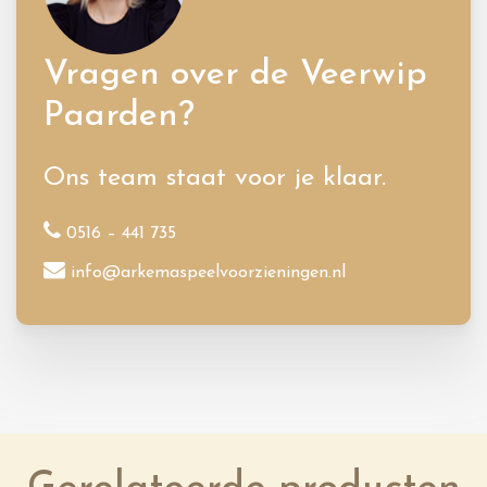
Vragen over de Veerwip
Paarden?
Ons team staat voor je klaar.
0516 – 441 735
info@arkemaspeelvoorzieningen.nl