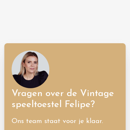
Vragen over de Vintage
speeltoestel Felipe?
Ons team staat voor je klaar.