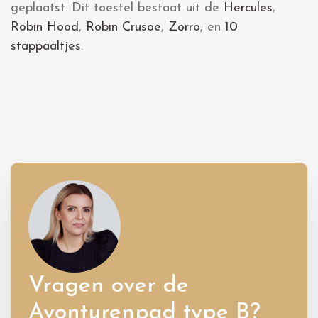
geplaatst. Dit toestel bestaat uit de
Hercules
,
Robin Hood
,
Robin Crusoe
,
Zorro
, en
10
stappaaltjes
.
Vragen over de
Avonturenpad type B?