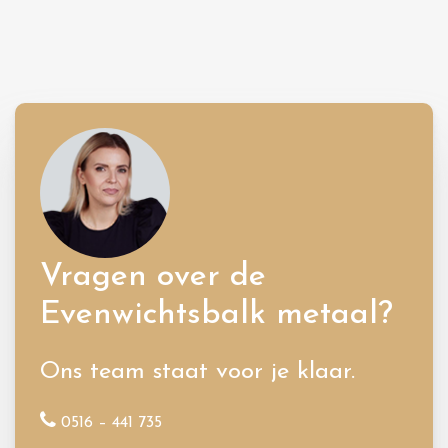
Vragen over de
Evenwichtsbalk metaal?
Ons team staat voor je klaar.
0516 – 441 735