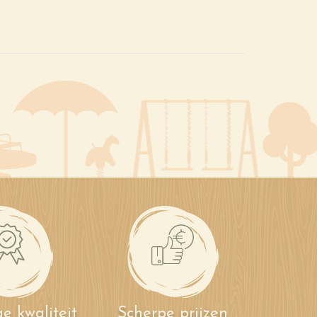
e kwaliteit
Scherpe prijzen