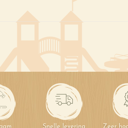
zaam
Snelle levering
Zeer hog