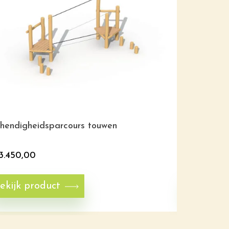
hendigheidsparcours touwen
Behendighe
3.450,00
€
6.650,0
ekijk product
Bekijk p