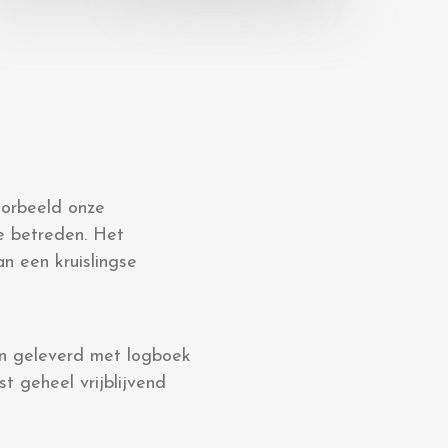
oorbeeld onze
te betreden. Het
an een kruislingse
en geleverd met logboek
t geheel vrijblijvend