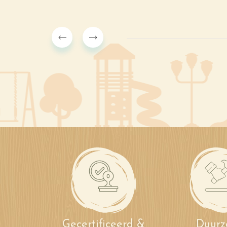
Gecertificeerd &
Duur