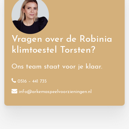
Vragen over de Robinia
klimtoestel Torsten?
Ons team staat voor je klaar.
0516 – 441 735
info@arkemaspeelvoorzieningen.nl