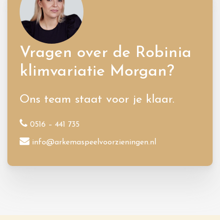
Vragen over de Robinia
klimvariatie Morgan?
Ons team staat voor je klaar.
0516 – 441 735
info@arkemaspeelvoorzieningen.nl