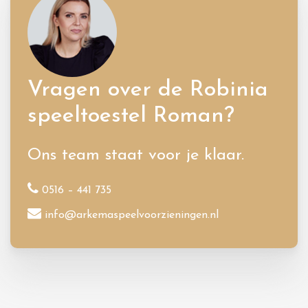
Vragen over de Robinia
speeltoestel Roman?
Ons team staat voor je klaar.
0516 – 441 735
info@arkemaspeelvoorzieningen.nl