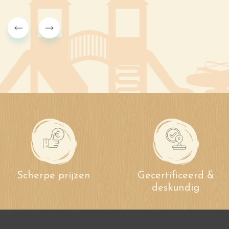
Scherpe prijzen
Gecertificeerd &
deskundig