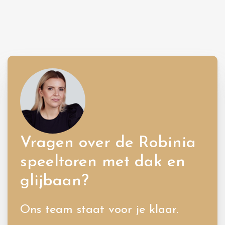
Vragen over de Robinia
speeltoren met dak en
glijbaan?
Ons team staat voor je klaar.