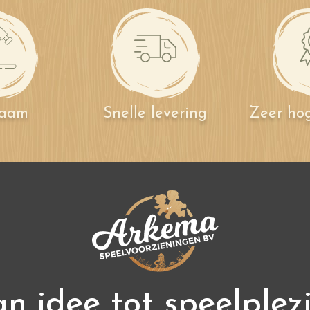
zaam
Snelle levering
Zeer hog
n idee tot speelplez