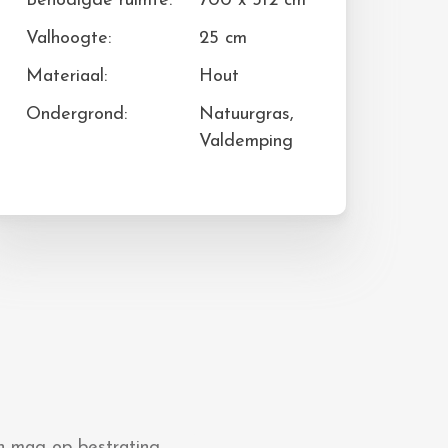
Benodigde ruimte:
700 x 312 cm
Valhoogte:
25 cm
Materiaal:
Hout
Ondergrond:
Natuurgras,
Valdemping
n mag op bestrating