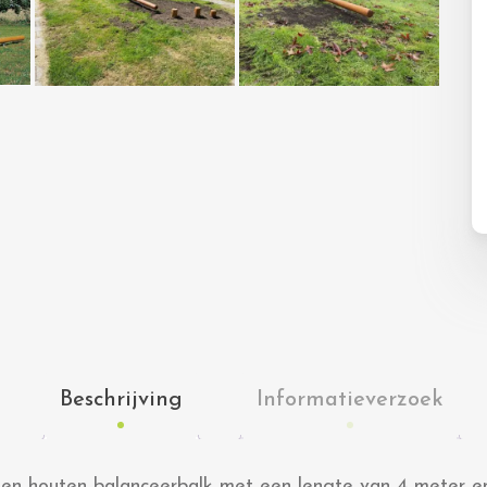
Beschrijving
Informatieverzoek
een houten balanceerbalk met een lengte van 4 meter e