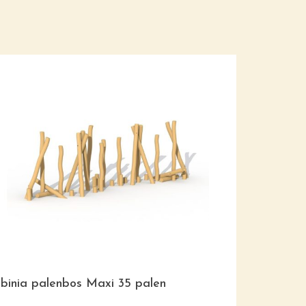
binia palenbos Maxi 35 palen
Behendighe