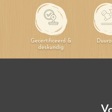
Gecertificeerd &
Duur
deskundig
Va