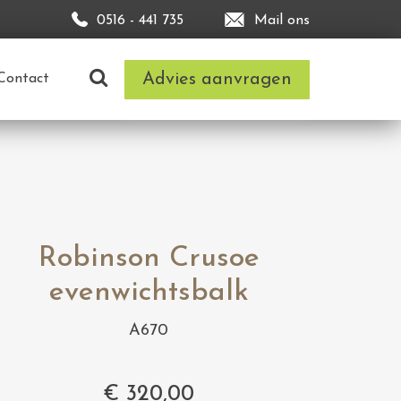
0516 - 441 735
Mail ons
Advies aanvragen
Contact
Robinson Crusoe
evenwichtsbalk
A670
€
320,00