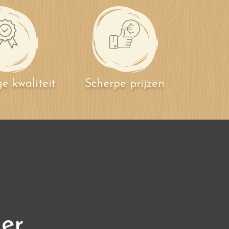
e kwaliteit
Scherpe prijzen
ier