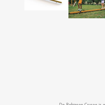
De Robinson Crusoe is 