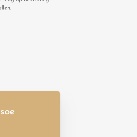
llen.
usoe