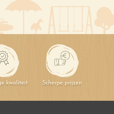
e kwaliteit
Scherpe prijzen