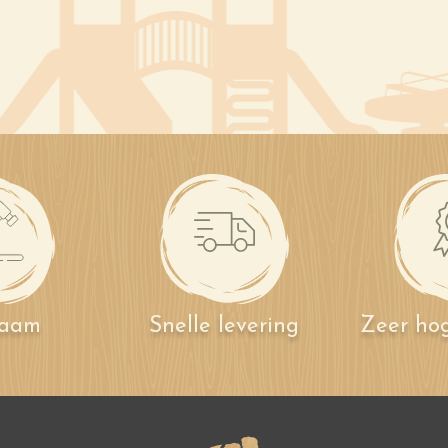
zaam
Snelle levering
Zeer hog