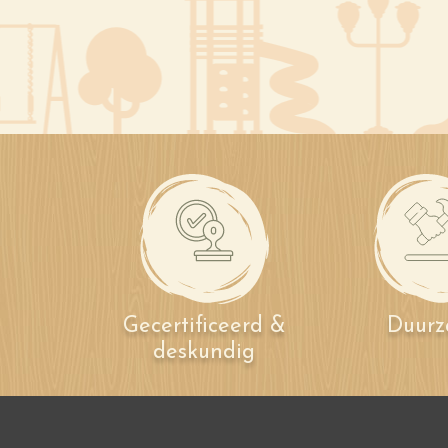
Gecertificeerd &
Duur
deskundig