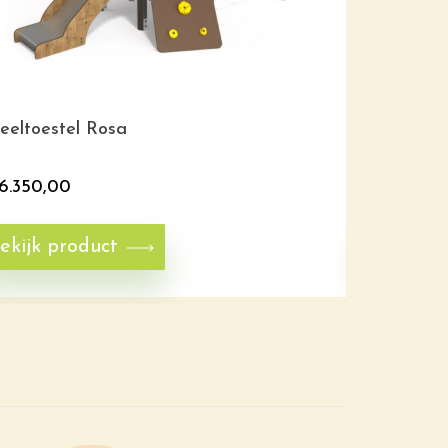
eeltoestel Rosa
Glijbaanhu
6.350,00
€
6.570,0
ekijk product
Bekijk p