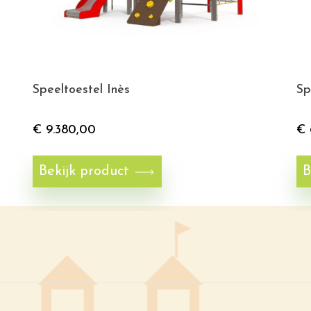
Speeltoestel Inès
Sp
€
9.380,00
€
Bekijk product
B