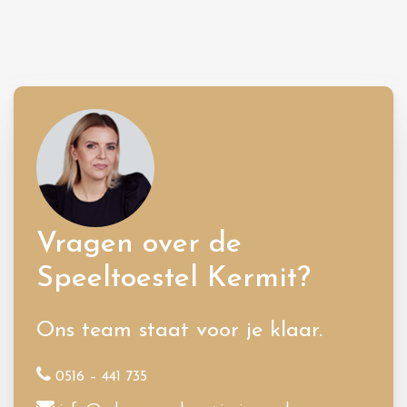
Vragen over de
Speeltoestel Kermit?
Ons team staat voor je klaar.
0516 – 441 735