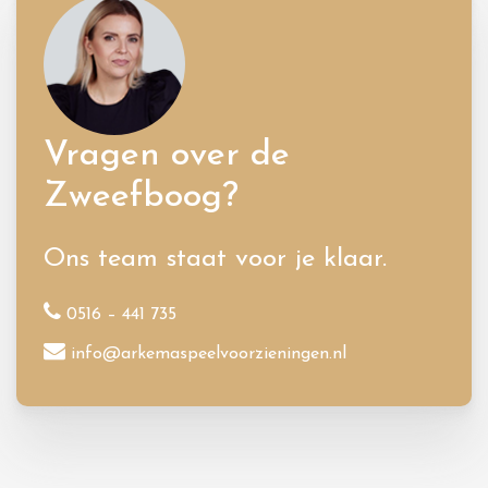
Vragen over de
Zweefboog?
Ons team staat voor je klaar.
0516 – 441 735
info@arkemaspeelvoorzieningen.nl