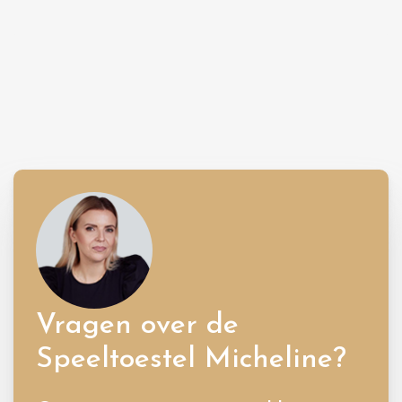
Vragen over de
Speeltoestel Micheline?